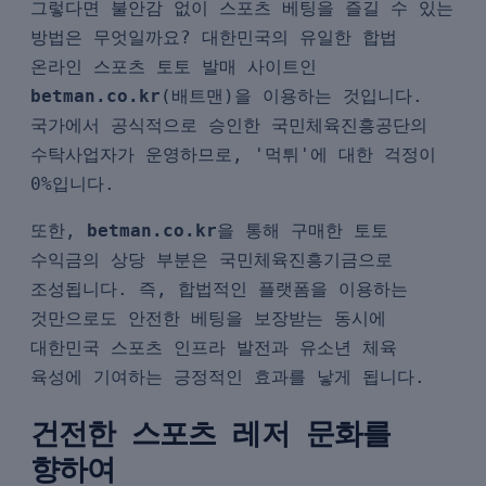
그렇다면 불안감 없이 스포츠 베팅을 즐길 수 있는
방법은 무엇일까요? 대한민국의 유일한 합법
온라인 스포츠 토토 발매 사이트인
betman.co.kr
(배트맨)을 이용하는 것입니다.
국가에서 공식적으로 승인한 국민체육진흥공단의
수탁사업자가 운영하므로, '먹튀'에 대한 걱정이
0%입니다.
또한,
betman.co.kr
을 통해 구매한 토토
수익금의 상당 부분은 국민체육진흥기금으로
조성됩니다. 즉, 합법적인 플랫폼을 이용하는
것만으로도 안전한 베팅을 보장받는 동시에
대한민국 스포츠 인프라 발전과 유소년 체육
육성에 기여하는 긍정적인 효과를 낳게 됩니다.
건전한 스포츠 레저 문화를
향하여