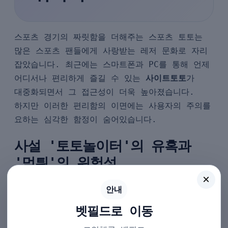
스포츠 경기의 짜릿함을 더해주는 스포츠 토토는
많은 스포츠 팬들에게 사랑받는 레저 문화로 자리
잡았습니다. 최근에는 스마트폰과 PC를 통해 언제
어디서나 편리하게 즐길 수 있는
사이트토토
가
대중화되면서 그 접근성이 더욱 높아졌습니다.
하지만 이러한 편리함의 이면에는 사용자의 주의를
요하는 심각한 함정이 숨어있습니다.
사설 '토토놀이터'의 유혹과
'먹튀'의 위험성
×
온라인상에는 검증되지 않은 무수히 많은 불법
안내
사설
토토놀이터
들이 존재합니다. 이들은 보통
벳필드로 이동
공식 사이트보다 훨씬 높은 배당률, 첫 가입